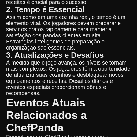
receitas é crucial para o sucesso.
2. Tempo é Essencial
Assim como em uma cozinha real, o tempo é um
elemento vital. Os jogadores devem preparar e
servir os pratos rapidamente para manter a
satisfação dos pandas clientes em alta.
Estratégias inteligentes de preparação e
organização são essenciais.
3. Atualizações e Desafios
À medida que o jogo avança, os níveis se tornam
mais complexos. Os jogadores têm a oportunidade
de atualizar suas cozinhas e desbloquear novos
equipamentos e receitas. Desafios diários e
eventos especiais proporcionam bônus e
recompensas.
Eventos Atuais
Relacionados a
ChefPanda