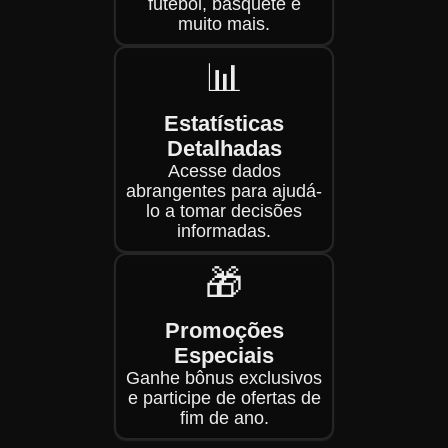
futebol, basquete e
muito mais.
📊
Estatísticas
Detalhadas
Acesse dados
abrangentes para ajudá-
lo a tomar decisões
informadas.
🎁
Promoções
Especiais
Ganhe bônus exclusivos
e participe de ofertas de
fim de ano.