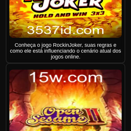
Conheça o jogo RockinJoker, suas regras e
como ele está influenciando o cenário atual dos
jogos online.