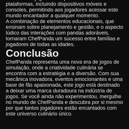
plataformas, incluindo dispositivos móveis e
consoles, permitindo aos jogadores acessar este
mundo encantador a qualquer momento.
A combinação de elementos educacionais, que
ensinam sobre planejamento e gestão, e o aspecto
lúdico das interações com pandas adoráveis,
tornaram ChefPanda um sucesso entre famílias e
jogadores de todas as idades.
Conclusão
ChefPanda representa uma nova era de jogos de
simulação, onde a criatividade culinária se
encontra com a estratégia e a diversão. Com sua
mecânica inovadora, eventos emocionantes e uma
base de fãs apaixonada, este jogo está destinado
a deixar uma marca duradoura na indústria de
jogos. Se você ainda não experimentou, mergulhe
no mundo de ChefPanda e descubra por si mesmo
por que tantos jogadores estão encantados com
este universo culinário único.