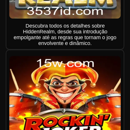
Descubra todos os detalhes sobre
HiddenRealm, desde sua introdução
empolgante até as regras que tornam o jogo
envolvente e dinâmico.