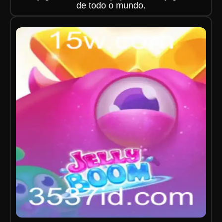
de todo o mundo.