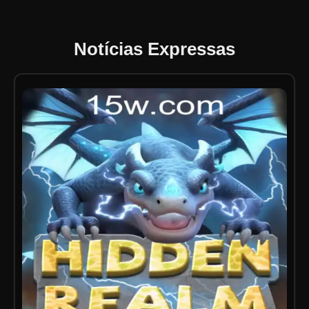
Notícias Expressas