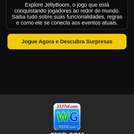
Explore JellyBoom, o jogo que está
conquistando jogadores ao redor do mundo.
Saiba tudo sobre suas funcionalidades, regras
e como ele se conecta aos eventos atuais.
Jogue Agora e Descubra Surpresas