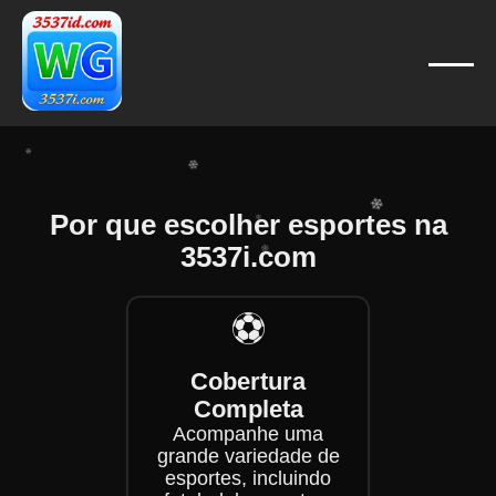
❄
❄
❄
❄
❄
❄
❄
Por que escolher esportes na
❄
3537i.com
❄
❄
❄
⚽
❄
Cobertura
Completa
Acompanhe uma
grande variedade de
esportes, incluindo