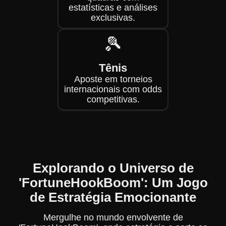
estatísticas e análises
exclusivas.
🎾
Tênis
Aposte em torneios
internacionais com odds
competitivas.
Explorando o Universo de
'FortuneHookBoom': Um Jogo
de Estratégia Emocionante
Mergulhe no mundo envolvente de