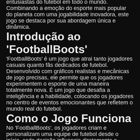
entusiastas do futebol em todo o mundo.
Combinando a emoção do esporte mais popular
do planeta com uma jogabilidade inovadora, este
jogo se destaca por sua abordagem única e
dinâmica.
Introdução ao
'FootballBoots'
'FootballBoots' é um jogo que atrai tanto jogadores
casuais quanto fãs dedicados de futebol.
Desenvolvido com gráficos realistas e mecânicas
de jogo precisas, ele permite que os jogadores
experimentem o esporte de uma maneira
totalmente nova. É um jogo que desafia a
inteligência e a habilidade, colocando os jogadores
no centro de eventos emocionantes que refletem o
mundo real do futebol.
Como o Jogo Funciona
No 'FootballBoots', os jogadores criam e
personalizam uma equipe de futebol desde o