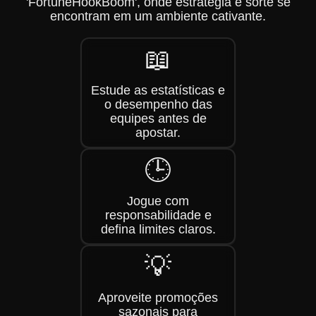
'FortuneHookBoom', onde estratégia e sorte se
encontram em um ambiente cativante.
📖
Estude as estatísticas e
o desempenho das
equipes antes de
apostar.
🕒
Jogue com
responsabilidade e
defina limites claros.
💡
Aproveite promoções
sazonais para