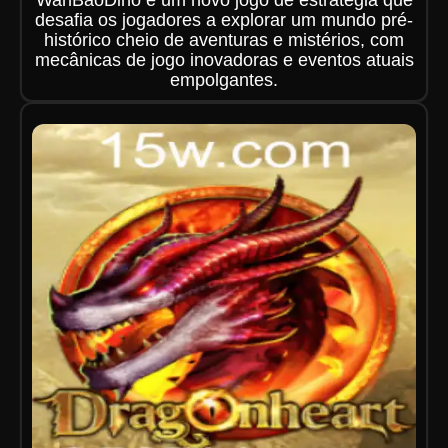
WanBaoDino é um novo jogo de estratégia que
desafia os jogadores a explorar um mundo pré-
histórico cheio de aventuras e mistérios, com
mecânicas de jogo inovadoras e eventos atuais
empolgantes.