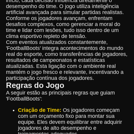
início, cada decisão influencia diretamente o
desempenho do time. O jogo utiliza inteligência
artificial avançada para simular partidas realistas.
Conforme os jogadores avançam, enfrentam
desafios complexos, como gerenciar a moral do
time e lidar com lesões, tudo isso dentro de um
clima esportivo repleto de tensão.
Com eventos atualizados constantemente,
'FootballBoots' integra acontecimentos do mundo
real do esporte, como transferências de jogadores,
resultados de campeonatos e estatísticas
atualizadas. Esta ligação com o ambiente real
mantém o jogo fresco e relevante, incentivando a
participação contínua dos jogadores.
Regras do Jogo
A seguir estão as principais regras que guiam
'FootballBoots':
Criação de Time:
Os jogadores começam
com um orçamento fixo para montar sua
equipe. Eles devem equilibrar entre adquirir
jogadores de alto desempenho e