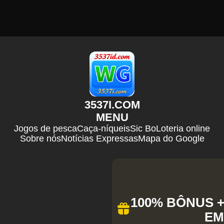
3537I.COM
MENU
Jogos de pesca
Caça-níqueis
Sic Bo
Loteria online
Sobre nós
Notícias Expressas
Mapa do Google
100% BÔNUS + 
EM