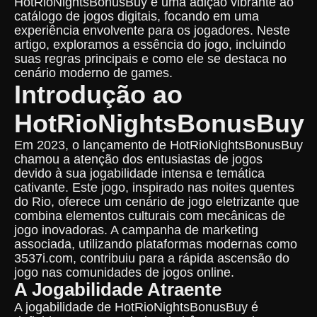
HotRioNightsBonusBuy é uma adição vibrante ao
catálogo de jogos digitais, focando em uma
experiência envolvente para os jogadores. Neste
artigo, exploramos a essência do jogo, incluindo
suas regras principais e como ele se destaca no
cenário moderno de games.
Introdução ao
HotRioNightsBonusBuy
Em 2023, o lançamento de HotRioNightsBonusBuy
chamou a atenção dos entusiastas de jogos
devido à sua jogabilidade intensa e temática
cativante. Este jogo, inspirado nas noites quentes
do Rio, oferece um cenário de jogo eletrizante que
combina elementos culturais com mecânicas de
jogo inovadoras. A campanha de marketing
associada, utilizando plataformas modernas como
3537i.com, contribuiu para a rápida ascensão do
jogo nas comunidades de jogos online.
A Jogabilidade Atraente
A jogabilidade de HotRioNightsBonusBuy é