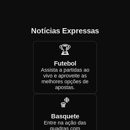
Notícias Expressas
🏆
Futebol
Assista a partidas ao
vivo e aproveite as
melhores opções de
apostas.
🏀
Basquete
Entre na ação das
quadras com