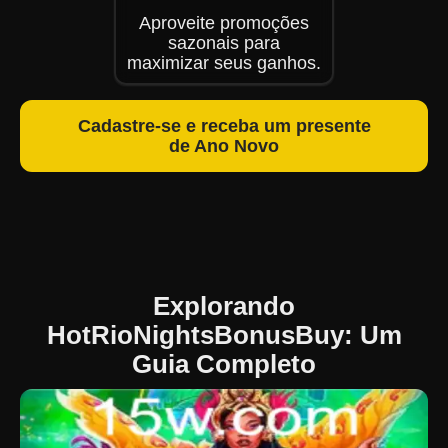
Aproveite promoções
sazonais para
maximizar seus ganhos.
Cadastre-se e receba um presente
de Ano Novo
Explorando
HotRioNightsBonusBuy: Um
Guia Completo