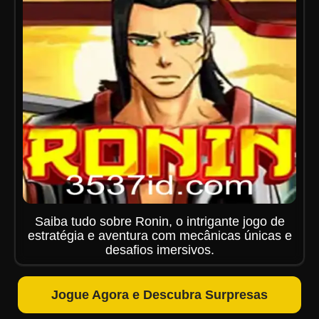
Saiba tudo sobre Ronin, o intrigante jogo de
estratégia e aventura com mecânicas únicas e
desafios imersivos.
Jogue Agora e Descubra Surpresas