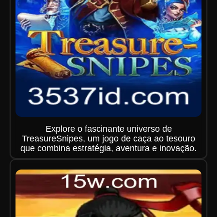
Explore o fascinante universo de
TreasureSnipes, um jogo de caça ao tesouro
que combina estratégia, aventura e inovação.