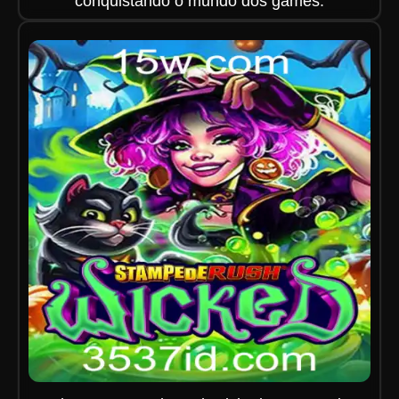
conquistando o mundo dos games.