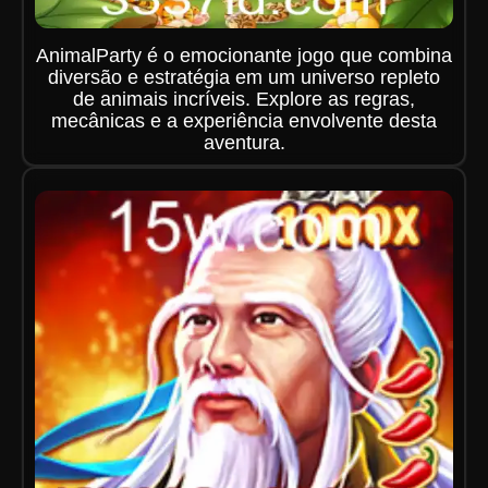
AnimalParty é o emocionante jogo que combina
diversão e estratégia em um universo repleto
de animais incríveis. Explore as regras,
mecânicas e a experiência envolvente desta
aventura.