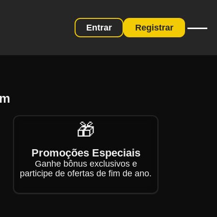
❄
Entrar
Registrar
❄
❄
❄
om
🎁
Promoções Especiais
Ganhe bônus exclusivos e
participe de ofertas de fim de ano.