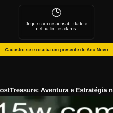
🕒
Jogue com responsabilidade e
defina limites claros.
Cadastre-se e receba um presente de Ano Novo
ostTreasure: Aventura e Estratégia