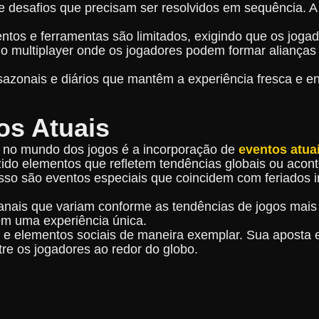
e desafios que precisam ser resolvidos em sequência. A
ntos e ferramentas são limitados, exigindo que os joga
 multiplayer onde os jogadores podem formar alianças
sazonais e diários que mantêm a experiência fresca e e
os Atuais
 no mundo dos jogos é a incorporação de
eventos atua
zido elementos que refletem tendências globais ou acont
so são eventos especiais que coincidem com feriados in
manais que variam conforme as tendências de jogos mais
m uma experiência única.
 e elementos sociais de maneira exemplar. Sua aposta 
re os jogadores ao redor do globo.