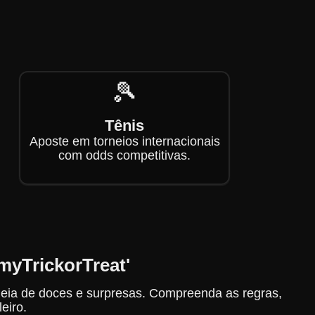
🎾
Tênis
Aposte em torneios internacionais
com odds competitivas.
myTrickorTreat'
ia de doces e surpresas. Compreenda as regras,
eiro.