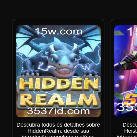
Descubra todos os detalhes sobre
Descu
HiddenRealm, desde sua
Heist