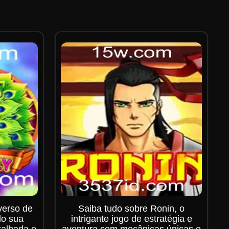
iverso de
Saiba tudo sobre Ronin, o
do sua
intrigante jogo de estratégia e