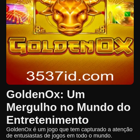
GoldenOx: Um
Mergulho no Mundo do
Entretenimento
GoldenOx é um jogo que tem capturado a atenção
de entusiastas de jogos em todo o mundo.