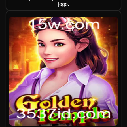
jogo.