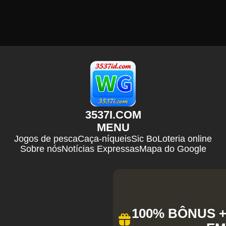
3537I.COM
MENU
Jogos de pesca
Caça-níqueis
Sic Bo
Loteria online
Sobre nós
Notícias Expressas
Mapa do Google
100% BÔNUS + 