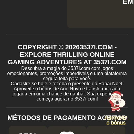
EM
COPYRIGHT ©
2026
3537I.COM -
EXPLORE THRILLING ONLINE
GAMING ADVENTURES AT 3537I.COM
Descubra a magia do 3537i.com com jogos
emocionantes, promoções imperdíveis e uma plataforma
segura feita para você.
Cadastre-se hoje e receba o presente do Papai Noel!
Aproveite o bônus de Ano Novo e transforme cada
jogada em uma chance de ganhar. Sua experiência
começa agora no 3537i.com!
MÉTODOS DE PAGAMENTO ACEITOS
Aproveite
o bônus