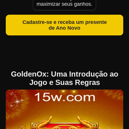
maximizar seus ganhos.
Cadastre-se e receba um presente
de Ano Novo
GoldenOx: Uma Introdução ao
Jogo e Suas Regras