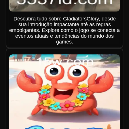
Descubra tudo sobre GladiatorsGlory, desde
sua introdução impactante até as regras
empolgantes. Explore como o jogo se conecta a
eventos atuais e tendências do mundo dos
games.