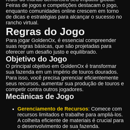
Feiras de jogos e competições destacam o jogo,
enquanto comunidades online crescem em torno
de dicas e estratégias para alcançar o sucesso no
rancho virtual.
Regras do Jogo
Para jogar GoldenOx, é essencial compreender
suas regras básicas, que são projetadas para
oferecer um desafio justo e equilibrado.
Objetivo do Jogo
O principal objetivo em GoldenOx é transformar
sua fazenda em um império de touros dourados.
Para isso, você precisa gerenciar eficientemente
seus recursos, aumentar sua produção de touros e
competir contra outros jogadores.
Mecânicas de Jogo
Gerenciamento de Recursos
: Comece com
recursos limitados e trabalhe para ampliá-los.
A colheita eficiente de materiais é crucial para
o desenvolvimento de sua fazenda.