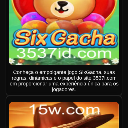
Conheça o empolgante jogo SixGacha, suas
regras, dinâmicas e o papel do site 3537i.com
em proporcionar uma experiência única para os
jogadores.