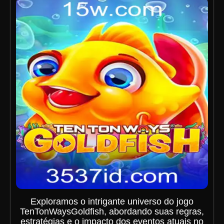
Exploramos o intrigante universo do jogo
TenTonWaysGoldfish, abordando suas regras,
estratégias e o impacto dos eventos atuais no