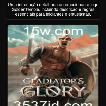
Uma introdução detalhada ao emocionante jogo
GoldenTemple, incluindo descrição e regras
essenciais para iniciantes e entusiastas.