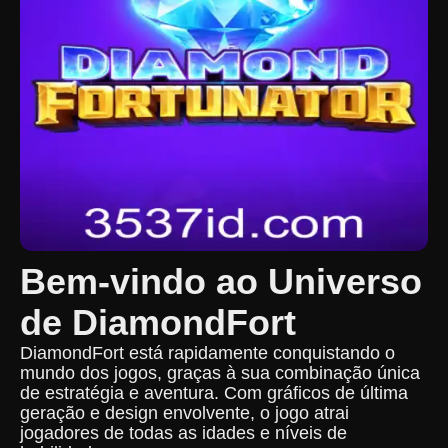
Bem-vindo ao Universo
de DiamondFort
DiamondFort está rapidamente conquistando o
mundo dos jogos, graças à sua combinação única
de estratégia e aventura. Com gráficos de última
geração e design envolvente, o jogo atrai
jogadores de todas as idades e níveis de