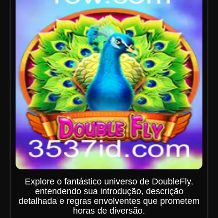
Explore o fantástico universo de DoubleFly,
entendendo sua introdução, descrição
detalhada e regras envolventes que prometem
horas de diversão.