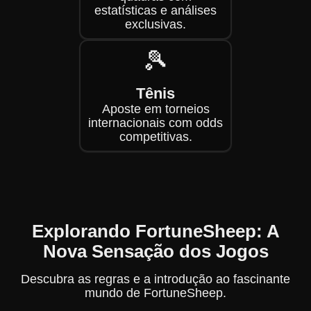
estatísticas e análises
exclusivas.
🎾
Tênis
Aposte em torneios
internacionais com odds
competitivas.
Explorando FortuneSheep: A
Nova Sensação dos Jogos
Descubra as regras e a introdução ao fascinante
mundo de FortuneSheep.