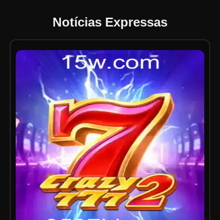
Notícias Expressas