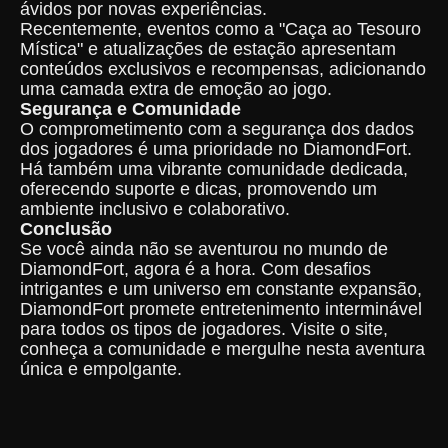
ávidos por novas experiências.
Recentemente, eventos como a "Caça ao Tesouro
Mística" e atualizações de estação apresentam
conteúdos exclusivos e recompensas, adicionando
uma camada extra de emoção ao jogo.
Segurança e Comunidade
O comprometimento com a segurança dos dados
dos jogadores é uma prioridade no DiamondFort.
Há também uma vibrante comunidade dedicada,
oferecendo suporte e dicas, promovendo um
ambiente inclusivo e colaborativo.
Conclusão
Se você ainda não se aventurou no mundo de
DiamondFort, agora é a hora. Com desafios
intrigantes e um universo em constante expansão,
DiamondFort promete entretenimento interminável
para todos os tipos de jogadores. Visite o site,
conheça a comunidade e mergulhe nesta aventura
única e empolgante.