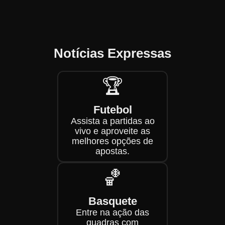
Notícias Expressas
🏆
Futebol
Assista a partidas ao
vivo e aproveite as
melhores opções de
apostas.
🏀
Basquete
Entre na ação das
quadras com