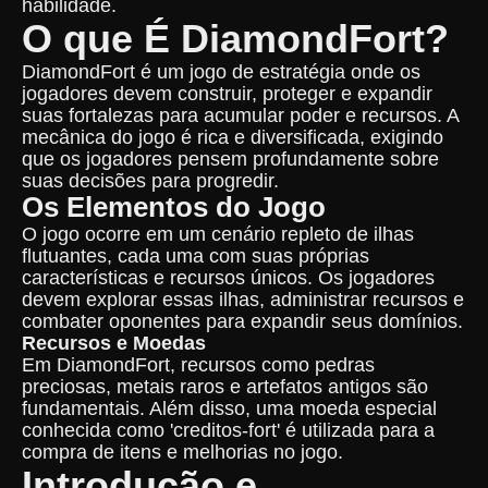
habilidade.
O que É DiamondFort?
DiamondFort é um jogo de estratégia onde os
jogadores devem construir, proteger e expandir
suas fortalezas para acumular poder e recursos. A
mecânica do jogo é rica e diversificada, exigindo
que os jogadores pensem profundamente sobre
suas decisões para progredir.
Os Elementos do Jogo
O jogo ocorre em um cenário repleto de ilhas
flutuantes, cada uma com suas próprias
características e recursos únicos. Os jogadores
devem explorar essas ilhas, administrar recursos e
combater oponentes para expandir seus domínios.
Recursos e Moedas
Em DiamondFort, recursos como pedras
preciosas, metais raros e artefatos antigos são
fundamentais. Além disso, uma moeda especial
conhecida como 'creditos-fort' é utilizada para a
compra de itens e melhorias no jogo.
Introdução e