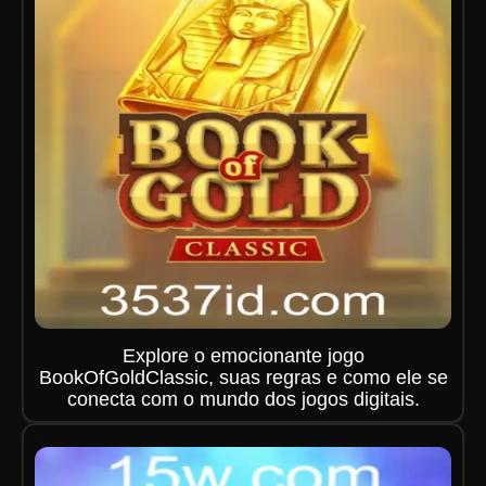
Explore o emocionante jogo
BookOfGoldClassic, suas regras e como ele se
conecta com o mundo dos jogos digitais.