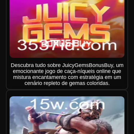
Descubra tudo sobre JuicyGemsBonusBuy, um
emocionante jogo de caça-níqueis online que
mistura encantamento com estratégia em um
cenário repleto de gemas coloridas.