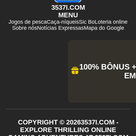
3537I.COM
MENU
Jogos de pesca
Caça-níqueis
Sic Bo
Loteria online
Sobre nós
Notícias Expressas
Mapa do Google
100% BÔNUS + 
EM
COPYRIGHT ©
2026
3537I.COM -
EXPLORE THRILLING ONLINE