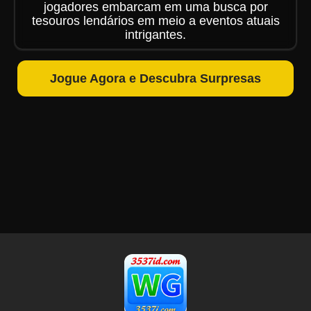
jogadores embarcam em uma busca por
tesouros lendários em meio a eventos atuais
intrigantes.
Jogue Agora e Descubra Surpresas