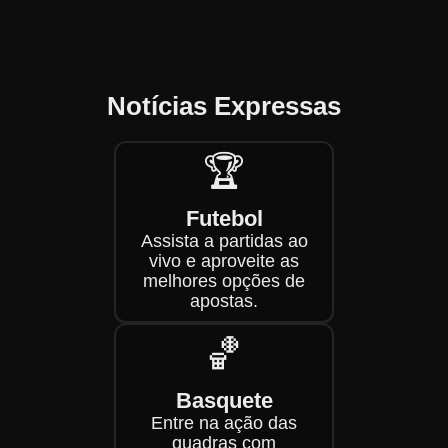
Notícias Expressas
🏆
Futebol
Assista a partidas ao
vivo e aproveite as
melhores opções de
apostas.
🏀
Basquete
Entre na ação das
quadras com