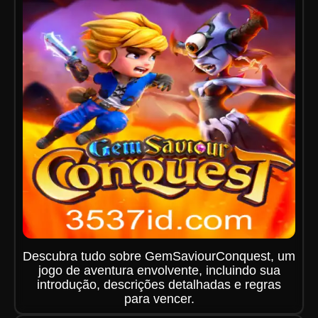
Descubra tudo sobre GemSaviourConquest, um
jogo de aventura envolvente, incluindo sua
introdução, descrições detalhadas e regras
para vencer.