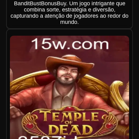
BanditBustBonusBuy. Um jogo intrigante que
combina sorte, estratégia e diversão,
capturando a atenção de jogadores ao redor do
mundo.