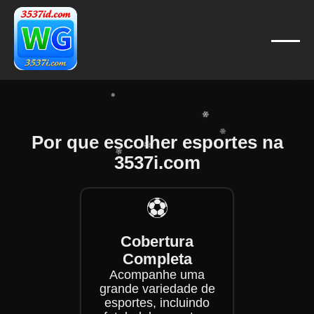
❄
❄
❄
❄
❄
Por que escolher esportes na
❄
❄
3537i.com
❄
❄
❄
⚽
❄
❄
Cobertura
Completa
Acompanhe uma
grande variedade de
esportes, incluindo