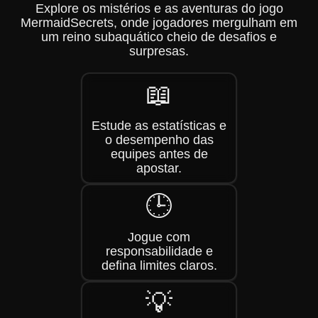
Explore os mistérios e as aventuras do jogo
MermaidSecrets, onde jogadores mergulham em
um reino subaquático cheio de desafios e
surpresas.
📖
Estude as estatísticas e
o desempenho das
equipes antes de
apostar.
🕒
Jogue com
responsabilidade e
defina limites claros.
💡