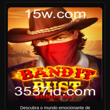
Descubra o mundo emocionante de