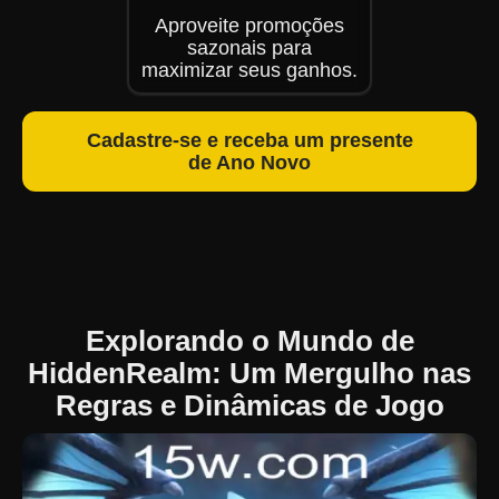
Aproveite promoções
sazonais para
maximizar seus ganhos.
Cadastre-se e receba um presente
de Ano Novo
Explorando o Mundo de
HiddenRealm: Um Mergulho nas
Regras e Dinâmicas de Jogo