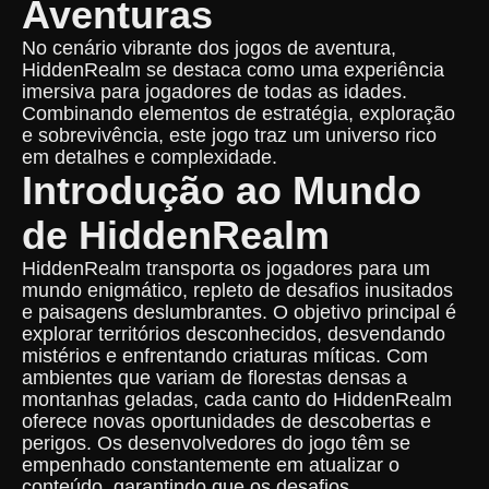
Aventuras
No cenário vibrante dos jogos de aventura,
HiddenRealm se destaca como uma experiência
imersiva para jogadores de todas as idades.
Combinando elementos de estratégia, exploração
e sobrevivência, este jogo traz um universo rico
em detalhes e complexidade.
Introdução ao Mundo
de HiddenRealm
HiddenRealm transporta os jogadores para um
mundo enigmático, repleto de desafios inusitados
e paisagens deslumbrantes. O objetivo principal é
explorar territórios desconhecidos, desvendando
mistérios e enfrentando criaturas míticas. Com
ambientes que variam de florestas densas a
montanhas geladas, cada canto do HiddenRealm
oferece novas oportunidades de descobertas e
perigos. Os desenvolvedores do jogo têm se
empenhado constantemente em atualizar o
conteúdo, garantindo que os desafios