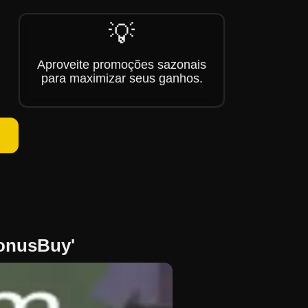
💡
Aproveite promoções sazonais
para maximizar seus ganhos.
onusBuy'