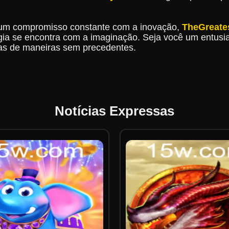
 um compromisso constante com a inovação,
TheGreate
ia se encontra com a imaginação. Seja você um entusia
as de maneiras sem precedentes.
Notícias Expressas