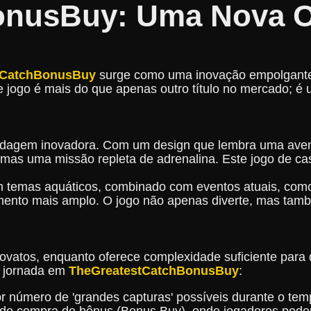
onusBuy: Uma Nova O
tCatchBonusBuy
surge como uma inovação empolgante 
ste jogo é mais do que apenas outro título no mercado;
agem inovadora. Com um design que lembra uma aventu
 mas uma missão repleta de adrenalina. Este jogo de ca
 temas aquáticos, combinado com eventos atuais, como
imento mais amplo. O jogo não apenas diverte, mas tam
 novatos, enquanto oferece complexidade suficiente para
a jornada em
TheGreatestCatchBonusBuy
:
or número de 'grandes capturas' possíveis durante o tem