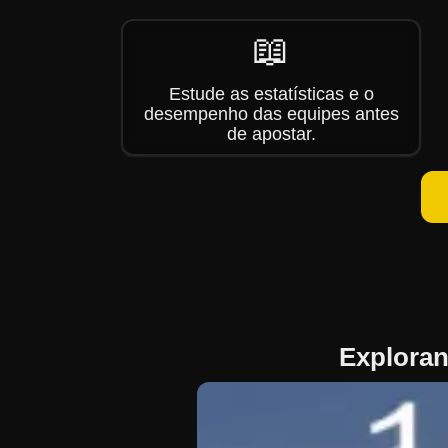
📖
Estude as estatísticas e o
desempenho das equipes antes
de apostar.
Explora