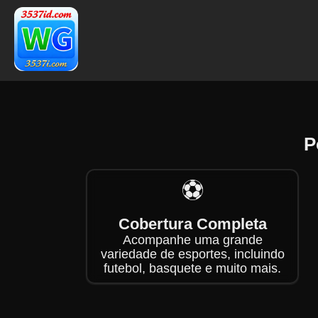
P
⚽
Cobertura Completa
Acompanhe uma grande
variedade de esportes, incluindo
futebol, basquete e muito mais.